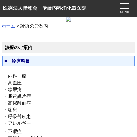
医療法人隆雅会 伊藤内科消化器医院
MENU
ホーム
診療のご案内
診療のご案内
■ 診療科目
・内科一般
・高血圧
・糖尿病
・脂質異常症
・高尿酸血症
・喘息
・呼吸器疾患
・アレルギー
・不眠症