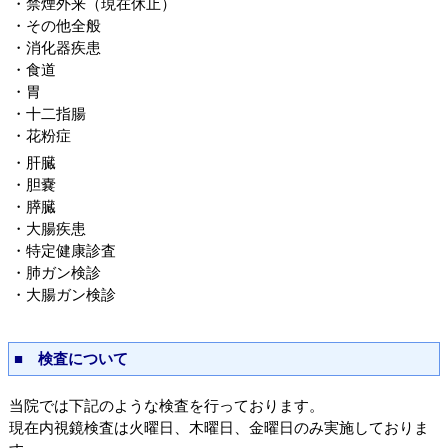
・禁煙外来（現在休止）
・その他全般
・消化器疾患
・食道
・胃
・十二指腸
・花粉症
・肝臓
・胆嚢
・膵臓
・大腸疾患
・特定健康診査
・肺ガン検診
・大腸ガン検診
■ 検査について
当院では下記のような検査を行っております。
現在内視鏡検査は火曜日、木曜日、金曜日のみ実施しておりま