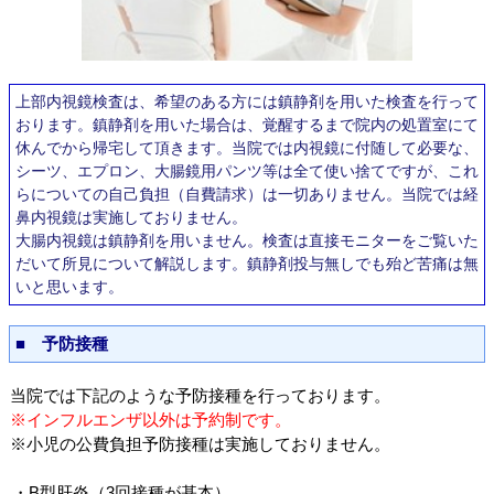
上部内視鏡検査は、希望のある方には鎮静剤を用いた検査を行って
おります。鎮静剤を用いた場合は、覚醒するまで院内の処置室にて
休んでから帰宅して頂きます。当院では内視鏡に付随して必要な、
シーツ、エプロン、大腸鏡用パンツ等は全て使い捨てですが、これ
らについての自己負担（自費請求）は一切ありません。当院では経
鼻内視鏡は実施しておりません。
大腸内視鏡は鎮静剤を用いません。検査は直接モニターをご覧いた
だいて所見について解説します。鎮静剤投与無しでも殆ど苦痛は無
いと思います。
■ 予防接種
当院では下記のような予防接種を行っております。
※インフルエンザ以外は予約制です。
※小児の公費負担予防接種は実施しておりません。
・B型肝炎（3回接種が基本）